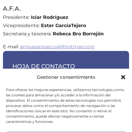
A.F.A.
Presidente:
Icíar Rodríguez
Vicepresidente:
Ester GarcíaTejero
Secretaria y tesorera:
Rebeca Bro Borrejón
E-mail:
ampasanpascual@hotmail.com
HOJA DE CONTACTO
Gestionar consentimiento
Tel.: 91 891 1917 / 630 869 420
Calle Rey, 77, 79, 28300 – Aranjuez, Madrid
Para ofrecer las mejores experiencias, utilizamos tecnologías como
sanpascual@colegiosanpascual.com
las cookies para almacenar y/o acceder a la información del
dispositivo. El consentimiento de estas tecnologías nos permitirá
procesar datos como el comportamiento de navegación o las
identificaciones únicas en este sitio. No consentir o retirar el
Contáctanos
consentimiento, puede afectar negativamente a ciertas
características y funciones.