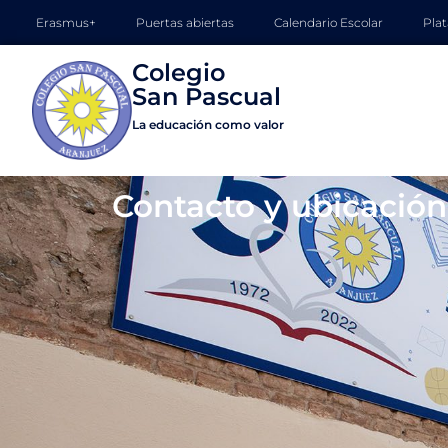
Erasmus+
Puertas abiertas
Calendario Escolar
Pla
Colegio

La educación como valor
Contacto y ubicación