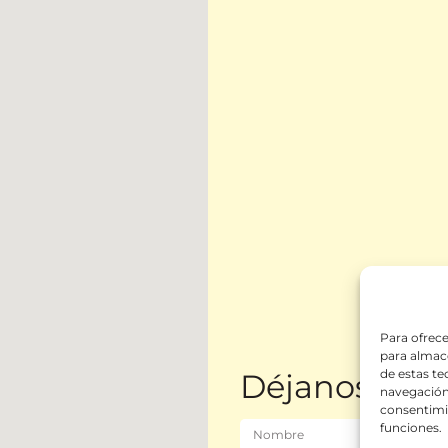
Para ofrece
para almace
de estas t
Déjanos tus 
navegación 
consentimie
funciones.