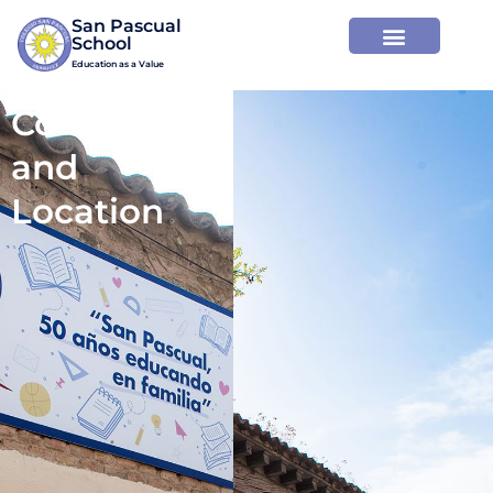
San Pascual

Education as a Value
Contact
and
Location