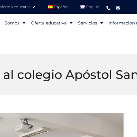
taforma educativa ⬈
Español
English
Somos
Oferta educativa
Servicios
Información a
a al colegio Apóstol Sa