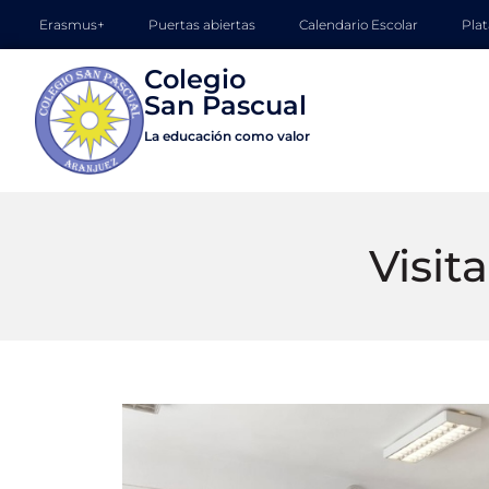
Erasmus+
Puertas abiertas
Calendario Escolar
Pla
Colegio

La educación como valor
Visit