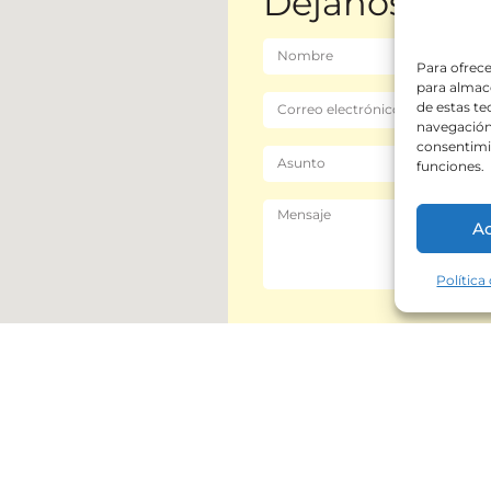
Déjanos tus 
Para ofrece
para almace
de estas t
navegación 
consentimie
funciones.
A
Política
Enviar