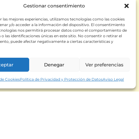
datos y mensajes
Gestionar consentimiento
r las mejores experiencias, utilizamos tecnologías como las cookies
nar y/o acceder a la información del dispositivo. El consentimiento
ecnologías nos permitirá procesar datos como el comportamiento de
o las identificaciones únicas en este sitio. No consentir o retirar el
nto, puede afectar negativamente a ciertas características y
ceptar
Denegar
Ver preferencias
 de Cookies
Política de Privacidad y Protección de Datos
Aviso Legal