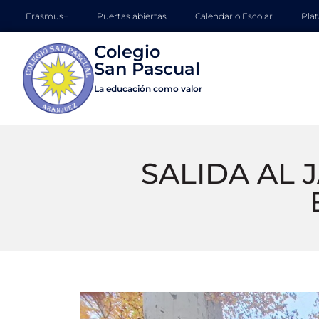
Erasmus+
Puertas abiertas
Calendario Escolar
Pla
Colegio

La educación como valor
SALIDA AL J