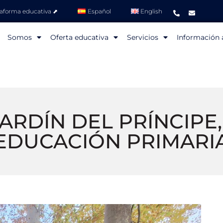
taforma educativa ⬈
Español
English
Somos
Oferta educativa
Servicios
Información a
ARDÍN DEL PRÍNCIPE,
EDUCACIÓN PRIMARI