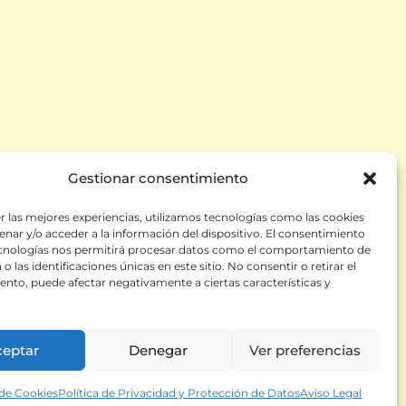
Gestionar consentimiento
datos y mensajes
r las mejores experiencias, utilizamos tecnologías como las cookies
nar y/o acceder a la información del dispositivo. El consentimiento
ecnologías nos permitirá procesar datos como el comportamiento de
o las identificaciones únicas en este sitio. No consentir o retirar el
nto, puede afectar negativamente a ciertas características y
ceptar
Denegar
Ver preferencias
 de Cookies
Política de Privacidad y Protección de Datos
Aviso Legal